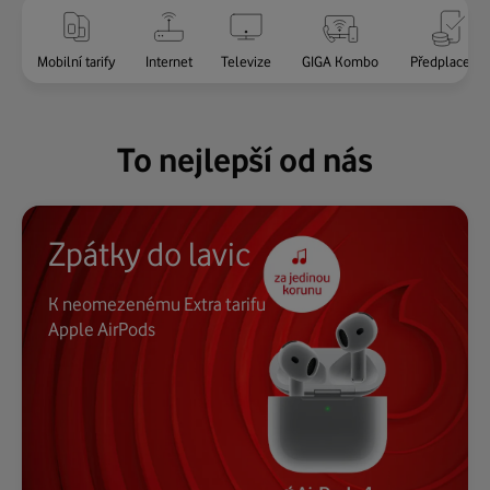
více
Mobilní tarify
Internet
Televize
GIGA Kombo
Předplacenk
To nejlepší od nás
Zpátky do lavic
K neomezenému Extra tarifu
Apple AirPods