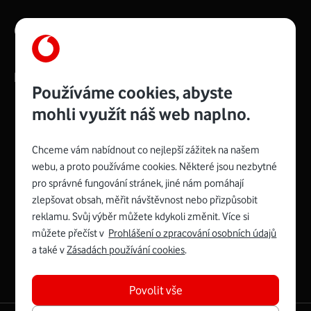
O nás
Kontakty
Používáme cookies, abyste
mohli využít náš web naplno.
Chceme vám nabídnout co nejlepší zážitek na našem
Management
Recruitment
Top
Platinové
and
Academy
odpovědná
ocenění
webu, a proto používáme cookies. Některé jsou nezbytné
engineering
Awards
firma
udržitelnosti
consultancy
logo
roku
EcoVadis
pro správné fungování stránek, jiné nám pomáhají
2024
2025
Best
Vodafone
zlepšovat obsah, měřit návštěvnost nebo přizpůsobit
Buy
má
Award
První
reklamu. Svůj výběr můžete kdykoli změnit. Více si
zelenou
Spojte se s Vodafonem
síť
můžete přečíst v
Prohlášení o zpracování osobních údajů
a také v
Zásadách používání cookies
.
Youtube
Facebook
Vodafone
Instagram
X
LinkedIn
profil
profil
TV
profil
profil
profil
Facebook
Povolit vše
profil